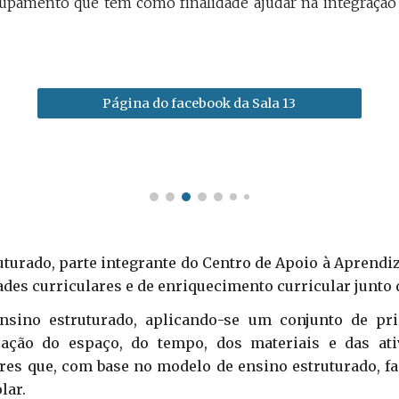
rupamento que tem como finalidade ajudar na integração
Página do facebook da Sala 13
ruturado, parte integrante do Centro de Apoio à Apren
des curriculares e de enriquecimento curricular junto
sino estruturado, aplicando-se um conjunto de pri
ação do espaço, do tempo, dos materiais e das ati
nares que, com base no modelo de ensino estruturado, f
lar.