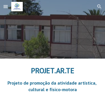
Skip to main content
Skip to navigation
P
ROJET
.A
R
.T
E
Projeto de promoção da atividade artística, 
cultural e físico-motora